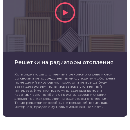
Решетки на радиаторы отопления
Хоть радиаторы отопления прекрасно справляются
со своими непосредственными функциями обогрева
помещений в холодную пору, они не всегда будут
выглядеть эстетично, вписываясь в утонченный
интерьер. Именно поэтому владельцы домов и
квартир часто прибегают к использованию таких
элементов, как решетки на радиаторы отопления.
Такие решетки способны не только обновить ваш
интерьер, придав ему новые изысканные черты...