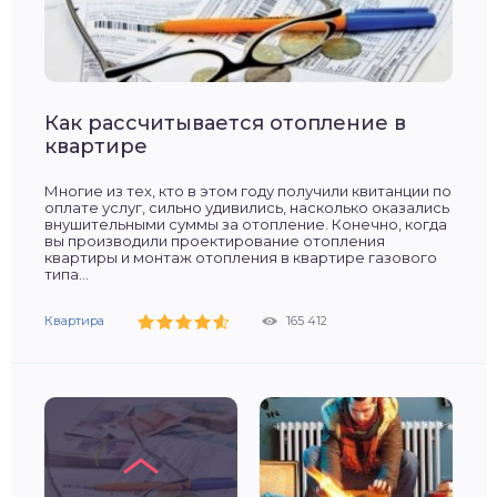
Твердотопливные котлы
Как рассчитывается отопление в
Виды систем отопления
Правила установки радиаторов
Как разморозить систему
Расширительный бак для отопления
Газовое отопление частного дома
Геотермальное отопление
Ремонт циркуляционного насоса
Система отопления частного дома
длительного горения
квартире
отопления
отопления?
для отопления
Многие из тех, кто в этом году получили квитанции по
оплате услуг, сильно удивились, насколько оказались
внушительными суммы за отопление. Конечно, когда
вы производили проектирование отопления
квартиры и монтаж отопления в квартире газового
типа...
Обслуживание систем отопления
Отапливаемые объекты
40 104
131 199
Квартира
Обслуживание систем отопления
165 412
Альтернативное отопление
42 385
Монтаж
76 298
63 404
Газовое отопление
50 677
Насосы
41 880
Комплектующие
59 453
Котлы
665 880