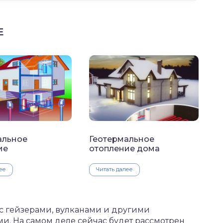
Е
альное
Геотермальное
ие
отопление дома
ее
Читать далее
 с гейзерами, вулканами и другими
. На самом деле сейчас будет рассмотрен