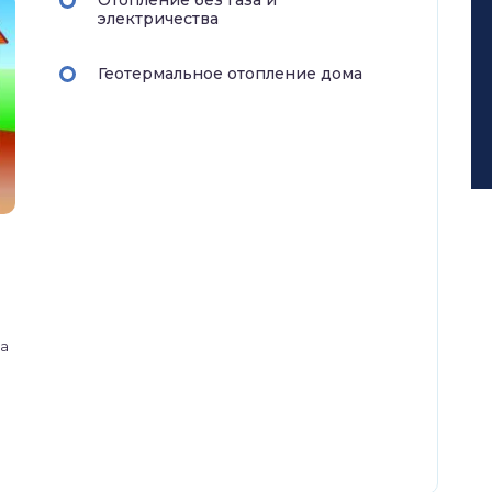
Отопление без газа и
электричества
Геотермальное отопление дома
на
е