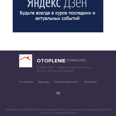
OTOPLENIE
DOMA.ORG
© 2018–2026 – Подробно об отоплении
дома и жизни за городом
О проекте
Бренды
Рекламодателям
Контакты
Перепечатка материалов разрешена только с указанием индексируемой
ссылки на первоисточник