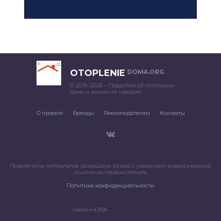
OTOPLENIE
DOMA.ORG
© 2018–2026 – Подробно об отоплении
дома и жизни за городом
О проекте
Бренды
Рекламодателям
Контакты
Перепечатка материалов разрешена только с указанием индексируемой
ссылки на первоисточник
Политика конфиденциальности
Сделано в 2026