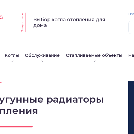
По
Популярное
G
Выбор котла отопления для
дома
Котлы
Обслуживание
Отапливаемые объекты
Н
ры
угунные радиаторы
опления