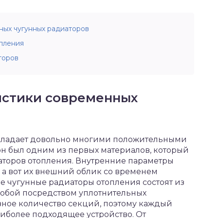
ных чугунных радиаторов
пления
торов
истики современных
 обладает довольно многими положительными
он был одним из первых материалов, который
аторов отопления. Внутренние параметры
 а вот их внешний облик со временем
е чугунные радиаторы отопления состоят из
обой посредством уплотнительных
зное количество секций, поэтому каждый
аиболее подходящее устройство. От