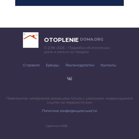
OTOPLENIE
DOMA.ORG
© 2018–2026 – Подробно об отоплении
дома и жизни за городом
О проекте
Бренды
Рекламодателям
Контакты
Перепечатка материалов разрешена только с указанием индексируемой
ссылки на первоисточник
Политика конфиденциальности
Сделано в 2026