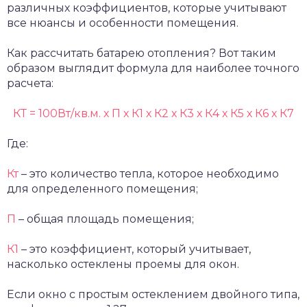
различных коэффициентов, которые учитывают
все нюансы и особенности помещения.
Как рассчитать батарею отопления? Вот таким
образом выглядит формула для наиболее точного
расчета:
КТ = 100Вт/кв.м. х П х К1 х К2 х К3 х К4 х К5 х К6 х К7
Где:
Кт
– это количество тепла, которое необходимо
для определенного помещения;
П
– общая площадь помещения;
К1
– это коэффициент, который учитывает,
насколько остеклены проемы для окон.
Если окно с простым остеклением двойного типа,