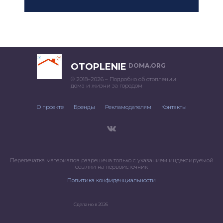
OTOPLENIE
DOMA.ORG
© 2018–2026 – Подробно об отоплении
дома и жизни за городом
О проекте
Бренды
Рекламодателям
Контакты
Перепечатка материалов разрешена только с указанием индексируемой
ссылки на первоисточник
Политика конфиденциальности
Сделано в 2026