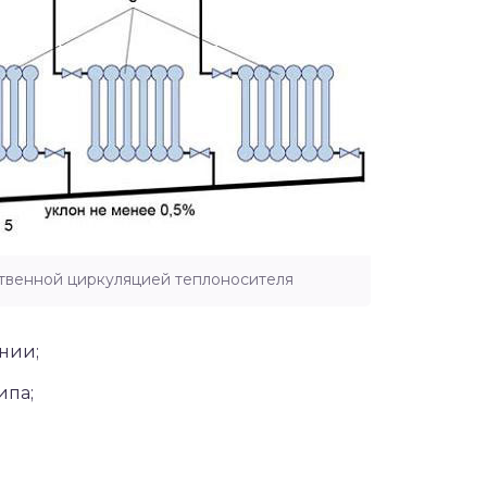
ственной циркуляцией теплоносителя
нии;
ипа;