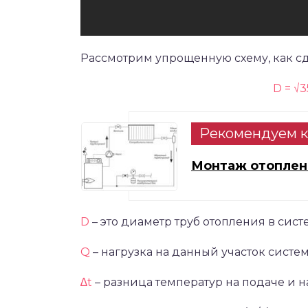
Рассмотрим упрощенную схему, как сд
D = √3
Рекомендуем к
Монтаж отоплен
D
– это диаметр труб отопления в сист
Q
– нагрузка на данный участок систем
∆t
– разница температур на подаче и н