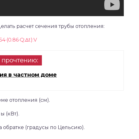
елать расчет сечения трубы отопления:
54∙(0.86∙Q:Δt):V
 прочтению:
ия в частном доме
еме отопления (см).
ы (кВт).
а обратке (градусы по Цельсию).