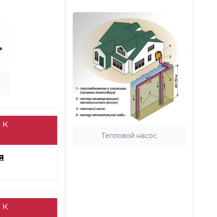
 к
Тепловой насос
я
 к