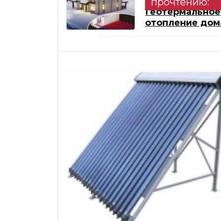
прочтению:
Геотермальное
отопление дом