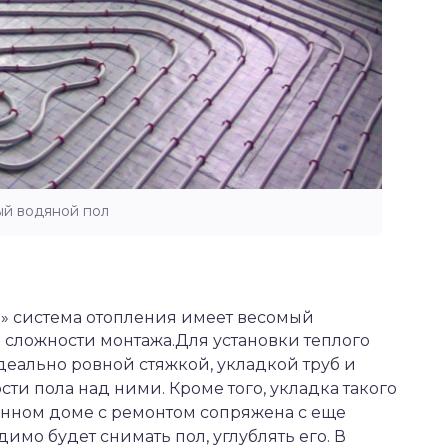
ый водяной пол
ая» система отопления имеет весомый
в сложности монтажа.
Для установки теплого
деально ровной стяжкой, укладкой труб и
и пола над ними. Кроме того, укладка такого
енном доме с ремонтом сопряжена с еще
мо будет снимать пол, углублять его. В