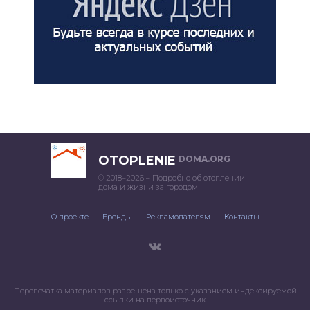
OTOPLENIE
DOMA.ORG
© 2018–2026 – Подробно об отоплении
дома и жизни за городом
О проекте
Бренды
Рекламодателям
Контакты
Перепечатка материалов разрешена только с указанием индексируемой
ссылки на первоисточник